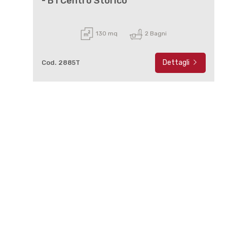
- B1 Centro Storico
130 mq
2 Bagni
Dettagli
Cod. 2885T