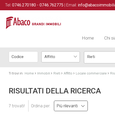
Tel:
0746.270180 - 0746.762775
| Email:
info@abacoimmobili
Home
Chi s
Affitto
Rieti
›
›
›
›
›
Ti trovi in:
Home
Immobili
Rieti
Affitto
Locale commerciale
Ris
RISULTATI DELLA RICERCA
7 trovati!
Ordina per:
Più rilevanti