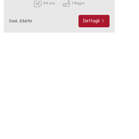
94 mq
1 Bagni
Dettagli
Cod. 2361U