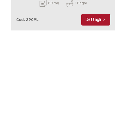
80 mq
1 Bagni
Dettagli
Cod. 2909L