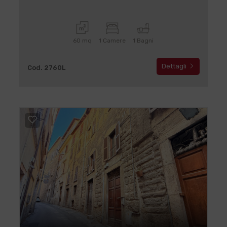
60 mq
1 Camere
1 Bagni
Dettagli
Cod. 2760L