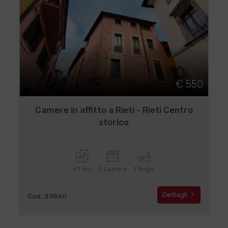
€ 550
Camere in affitto a Rieti - Rieti Centro
storico
63 mq
2 Camere
1 Bagni
Dettagli
Cod. 2386U