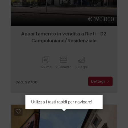
€ 190.000
Appartamento in vendita a Rieti - D2
Campoloniano/Residenziale
127 mq
2 Camere
2 Bagni
Dettagli
Cod. 2970C
Utilizza i tasti rapidi per navigare!