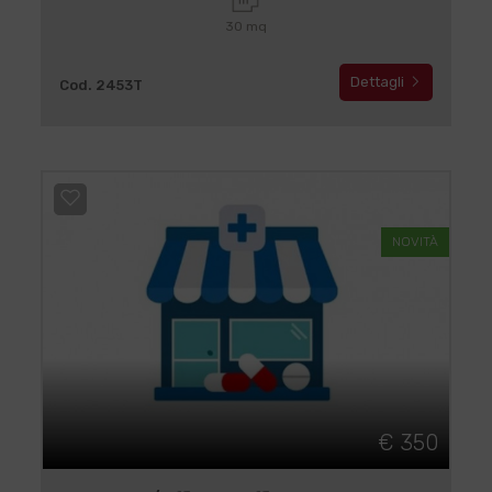
30 mq
Dettagli
Cod. 2453T
NOVITÀ
€ 350