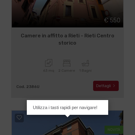
€ 550
Camere in affitto a Rieti - Rieti Centro
storico
63 mq
2 Camere
1 Bagni
Dettagli
Cod. 2386U
Utilizza i tasti rapidi per navigare!
NOVITÀ