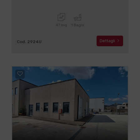
47 mq
1 Bagni
Dettagli
Cod. 2924U