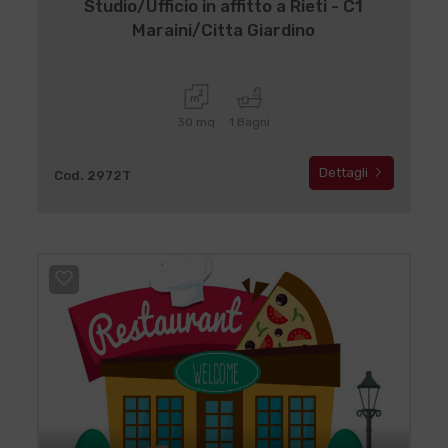
Studio/Ufficio in affitto a Rieti - C1
Maraini/Citta Giardino
30 mq
1 Bagni
Dettagli
Cod. 2972T