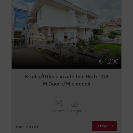
€ 1.200
Studio/Ufficio in affitto a Rieti - C3
M.Cuore/Micioccoli
139 mq
1 Bagni
Dettagli
Cod. 2672T