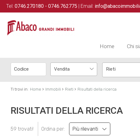
Tel:
0746.270180 - 0746.762775
| Email:
info@abacoimmobili
Home
Chi s
Vendita
Rieti
›
›
›
Ti trovi in:
Home
Immobili
Rieti
Risultati della ricerca
RISULTATI DELLA RICERCA
59 trovati!
Ordina per:
Più rilevanti