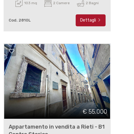
103 mq
2 Camere
2 Bagni
Dettagli
Cod. 2810L
€ 55.000
Appartamento in vendita a Rieti - B1