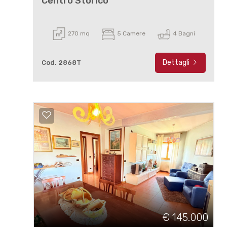
Centro Storico
270 mq
5 Camere
4 Bagni
Dettagli
Cod. 2868T
€ 145.000