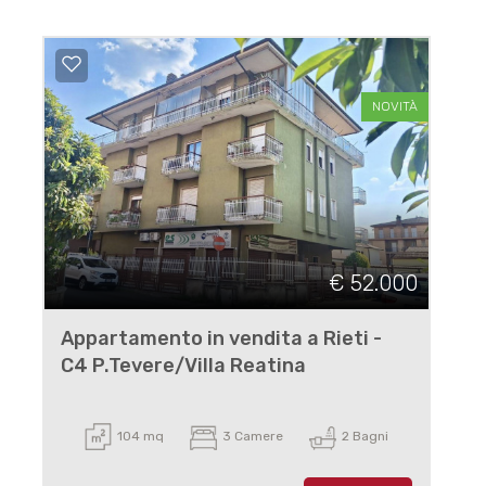
NOVITÀ
€ 52.000
Appartamento in vendita a Rieti -
C4 P.Tevere/Villa Reatina
104 mq
3 Camere
2 Bagni