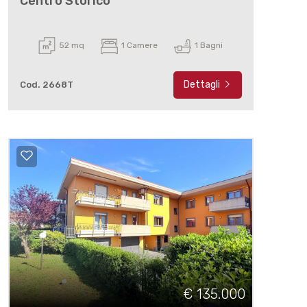
Centro Storico
52 mq
1 Camere
1 Bagni
Dettagli
Cod. 2668T
€ 135.000