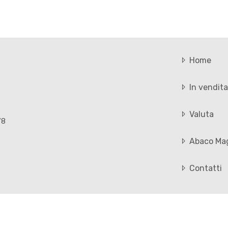
Home
In vendita
Valuta
78
Abaco Ma
Contatti
Sitemap