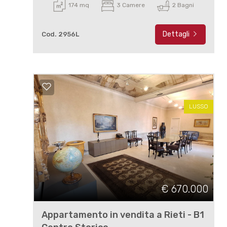
174 mq
3 Camere
2 Bagni
Dettagli
Cod. 2956L
LUSSO
€ 670.000
Appartamento in vendita a Rieti - B1