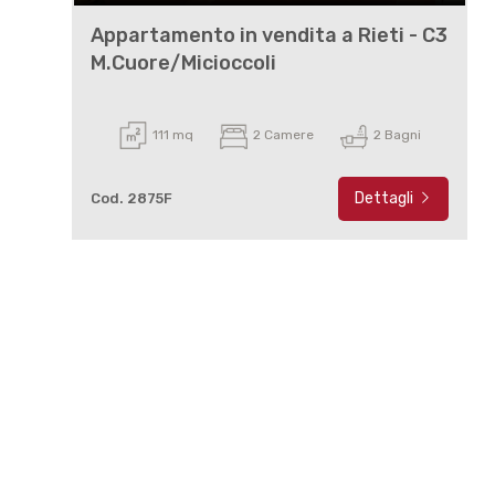
Appartamento in vendita a Rieti - C3
M.Cuore/Micioccoli
111 mq
2 Camere
2 Bagni
Dettagli
Cod. 2875F