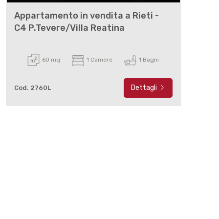
Appartamento in vendita a Rieti -
C4 P.Tevere/Villa Reatina
60 mq
1 Camere
1 Bagni
Dettagli
Cod. 2760L