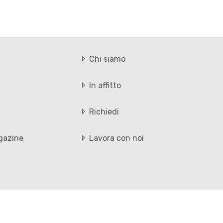
Chi siamo
In affitto
Richiedi
gazine
Lavora con noi
Privacy Policy
Cookie Policy