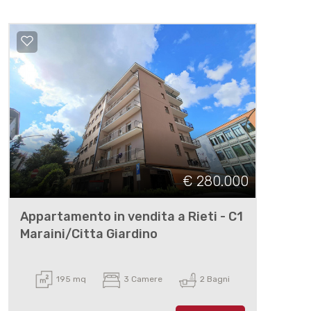
€ 280.000
Appartamento in vendita a Rieti - C1
Maraini/Citta Giardino
195 mq
3 Camere
2 Bagni