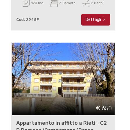
120 mq
3 Camere
2 Bagni
Dettagli
Cod. 2948F
€ 650
Appartamento in affitto a Rieti - C2