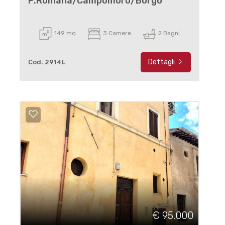
P.Romana/Campomoro/Borgo
149 mq
3 Camere
2 Bagni
Dettagli
Cod. 2914L
€ 95.000