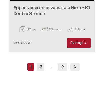
Appartamento in vendita a Rieti - B1
Centro Storico
119 mq
1 Camere
2 Bagni
Dettagli
Cod. 2802T
1
2
...